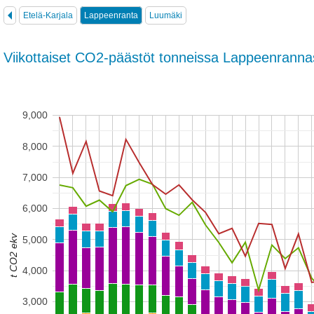
Etelä-Karjala
Lappeenranta
Luumäki
Viikottaiset CO2-päästöt tonneissa Lappeenrann
9,000
8,000
7,000
6,000
t CO2 ekv
5,000
4,000
3,000