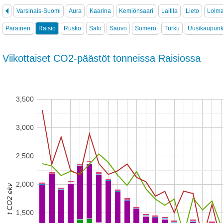
Varsinais-Suomi
Aura
Kaarina
Kemiönsaari
Laitila
Lieto
Loim
Parainen
Raisio
Rusko
Salo
Sauvo
Somero
Turku
Uusikaupunk
Viikottaiset CO2-päästöt tonneissa Raisiossa
3,500
3,000
2,500
2,000
t CO2 ekv
1,500