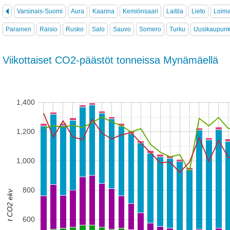
Varsinais-Suomi
Aura
Kaarina
Kemiönsaari
Laitila
Lieto
Loim
Parainen
Raisio
Rusko
Salo
Sauvo
Somero
Turku
Uusikaupunk
Viikottaiset CO2-päästöt tonneissa Mynämäellä
1,400
1,200
1,000
800
t CO2 ekv
600