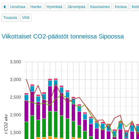
Uusimaa
Hanko
Hyvinkää
Järvenpää
Kauniainen
Kerava
Kir
Tuusula
Vihti
Viikottaiset CO2-päästöt tonneissa Sipoossa
3,500
3,000
2,500
2,000
t CO2 ekv
1,500