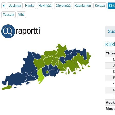
Uusimaa
Hanko
Hyvinkää
Järvenpää
Kauniainen
Kerava
Kir
Tuusula
Vihti
Su
Kirk
Yhte
M
J
K
E
S
M
T
Asuk
Muuto